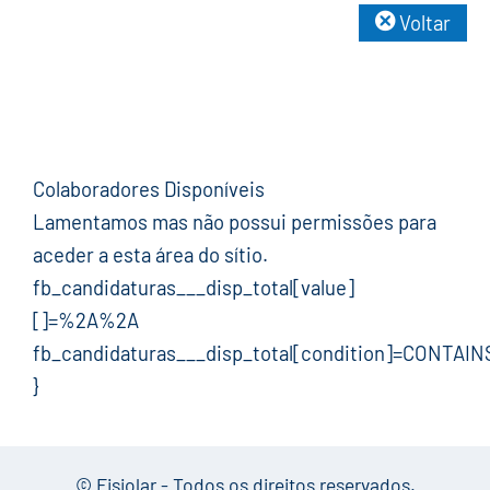
Voltar
Colaboradores Disponíveis
Lamentamos mas não possui permissões para
aceder a esta área do sítio.
fb_candidaturas___disp_total[value]
[]=%2A%2A
fb_candidaturas___disp_total[condition]=CONTAIN
}
© Fisiolar - Todos os direitos reservados.