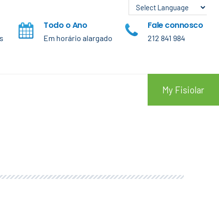
Todo o Ano
Fale connosco
s
Em horário alargado
212 841 984
My Fisiolar